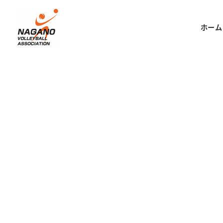
メ
イ
ホーム
ン
コ
ン
テ
ン
ツ
へ
移
動