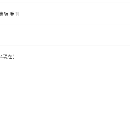
総集編 発刊
04現在）