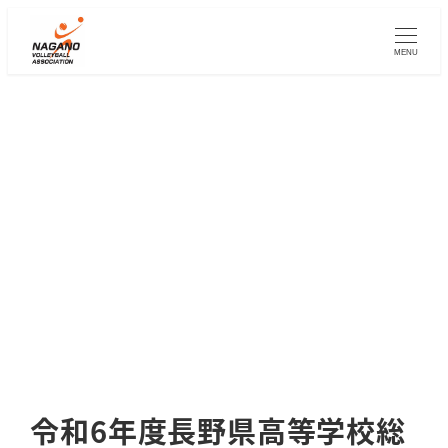
メ
イ
MENU
ン
コ
ン
テ
ン
ツ
へ
移
動
令和6年度長野県高等学校総