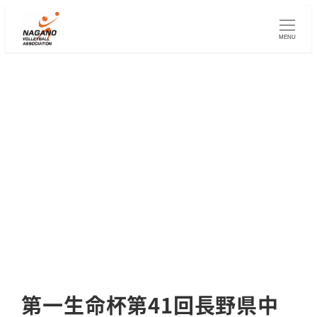
メ
イ
MENU
ン
コ
ン
テ
ン
ツ
へ
移
動
第一生命杯第41回長野県中