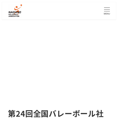
メ
イ
MENU
ン
コ
ン
テ
ン
ツ
へ
移
動
第24回全国バレーボール社