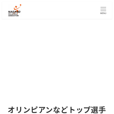
メ
イ
MENU
ン
コ
ン
テ
ン
ツ
へ
移
動
オリンピアンなどトップ選手