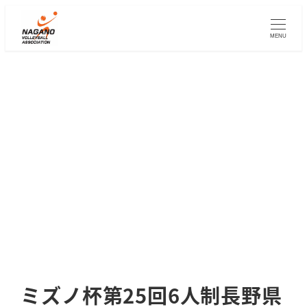
メ
イ
MENU
ン
コ
ン
テ
ン
ツ
へ
移
動
ミズノ杯第25回6人制長野県