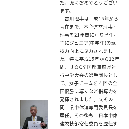
た。誠におめでとうござい
ます。
吉川理事は平成15年から
現在まで、本会運営理事・
理事を21年間に亘り歴任。
主にジュニア(中学生)の競
技力向上に尽力されまし
た。特に平成15年から12年
間、ＪＯC全国都道府県対
抗中学大会の選手団長とし
て、女子チームを４回の全
国優勝に導くなど指導力を
発揮されました。又その
間、県中体連専門委員長を
歴任。その後も、日本中体
連競技部常任委員を歴任す