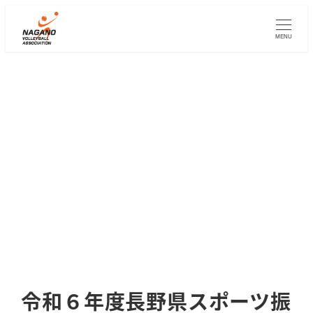
メ
イ
MENU
ン
コ
ン
テ
ン
ツ
へ
移
動
令和６年度長野県スポーツ振