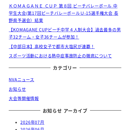
ＫＯＭＡＧＡＮＥ ＣＵＰ 第８回 ビーチバレーボール 中
学生大会(第17回ビーチバレーボールＵ-15選手権大会 長
野県予選会）結果
【KOMAGANE CUPビーチ中学４人制大会】過去最多の男
子32チーム・女子36チームが参加！
【中部日本】高校女子で都市大塩尻が連覇！
スポーツ活動における熱中症事故防止の徹底について
カテゴリー
NVAニュース
お知らせ
大会等開催情報
お知らせ アーカイブ
2026年07月
2026年06月