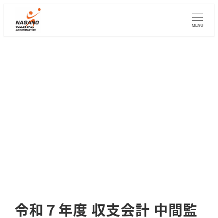
メ
イ
MENU
ン
コ
ン
テ
ン
ツ
へ
移
動
令和７年度 収支会計 中間監