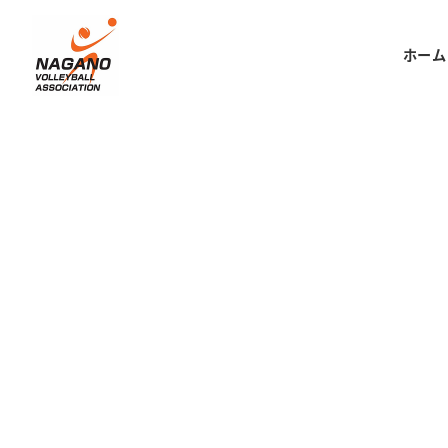
メ
イ
ホーム
ン
コ
ン
テ
ン
ツ
へ
移
動