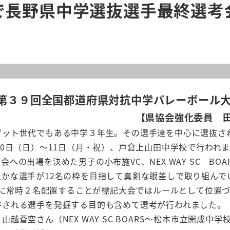
で長野県中学選抜選手最終選考
 第３９回全国都道府県対抗中学バレーボール
【県協会強化委員 
ット世代でもある中学３年生。その選手達を中心に選抜され
10日（日）～11日（月・祝）、戸倉上山田中学校で行われ
出場を決めた男子の小布施VC、NEX WAY SC BOA
かな選手が12名の枠を目指して真剣な眼差しで取り組んで
ートに常時２名配置することが標記大会ではルールとして位置
待される選手を発掘する目的も含めて選考が行われました。
空さん（NEX WAY SC BOARS～松本市立開成中学