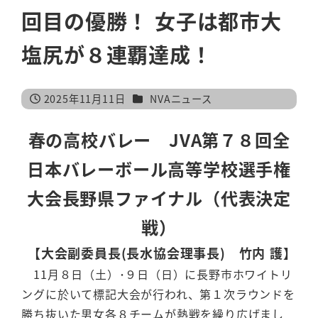
回目の優勝！ 女子は都市大
塩尻が８連覇達成！
カテゴリー
2025年11月11日
NVAニュース
投稿日
春の高校バレー JVA第７８回全
日本バレーボール高等学校選手権
大会長野県ファイナル（代表決定
戦）
【大会副委員長(長水協会理事長) 竹内 護】
11月８日（土）･９日（日）に長野市ホワイトリ
ングに於いて標記大会が行われ、第１次ラウンドを
勝ち抜いた男女各８チームが熱戦を繰り広げまし