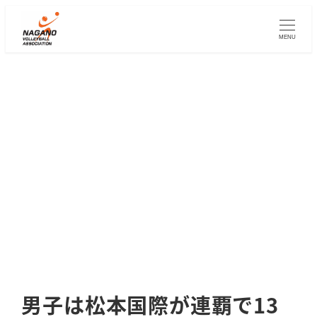
メ
イ
MENU
ン
コ
ン
テ
ン
ツ
へ
移
動
男子は松本国際が連覇で13