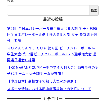
検索
検索
最近の投稿
第96回全日本バレーボール選手権大会９人制 男子・第95
回全日本バレーボール選手権大会９人制 女子 長野県予選
会 要項
ＫＯＭＡＧＡＮＥ ＣＵＰ 第８回 ビーチバレーボール 中
学生大会(第17回ビーチバレーボールＵ-15選手権大会 長
野県予選会）結果
【KOMAGANE CUPビーチ中学４人制大会】過去最多の男
子32チーム・女子36チームが参加！
【中部日本】高校女子で都市大塩尻が連覇！
スポーツ活動における熱中症事故防止の徹底について
カテゴリー