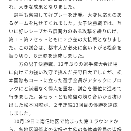
れ、大きな成果となりました。
選手も奮闘して好プレーを連発。大変見応えのあ
るゲームを見せてくれました。女子決勝戦では、互
いに好レシーブから展開力のある攻撃を繰り広げ、
第１・第２セットともに２点差の大接戦となりまし
た。この試合は、都市大が必死に食い下がる松商を
振り切り、８連覇を達成しました。
一方の男子決勝戦、12年ぶりの選手権大会出場
に向けて力強い攻守で挑んだ長野日大でしたが、松
本国際もコートに立った選手全員がアタックにブロ
ックにと満遍なく得点を重ね、試合を優位に進めて
行きました。各セットとも終盤の競り合いから抜け
出した松本国際が、２年連続13回目の優勝を達成
しました。
10月19日に南信地区で始まった第１ラウンドか
ら、各地区関係者の皆様や共催の高体連役員の皆様