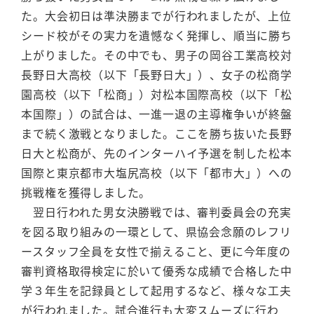
た。大会初日は準決勝までが行われましたが、上位
シード校がその実力を遺憾なく発揮し、順当に勝ち
上がりました。その中でも、男子の岡谷工業高校対
長野日大高校（以下「長野日大」）、女子の松商学
園高校（以下「松商」）対松本国際高校（以下「松
本国際」）の試合は、一進一退の主導権争いが終盤
まで続く激戦となりました。ここを勝ち抜いた長野
日大と松商が、先のインターハイ予選を制した松本
国際と東京都市大塩尻高校（以下「都市大」）への
挑戦権を獲得しました。
翌日行われた男女決勝戦では、審判委員会の充実
を図る取り組みの一環として、県協会念願のレフリ
ースタッフ全員を女性で揃えること、更に今年度の
審判資格取得検定に於いて優秀な成績で合格した中
学３年生を記録員として起用するなど、様々な工夫
が行われました。試合進行も大変スムーズに行わ