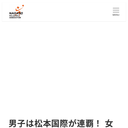
メ
イ
MENU
ン
コ
ン
テ
ン
ツ
へ
移
動
男子は松本国際が連覇！ 女