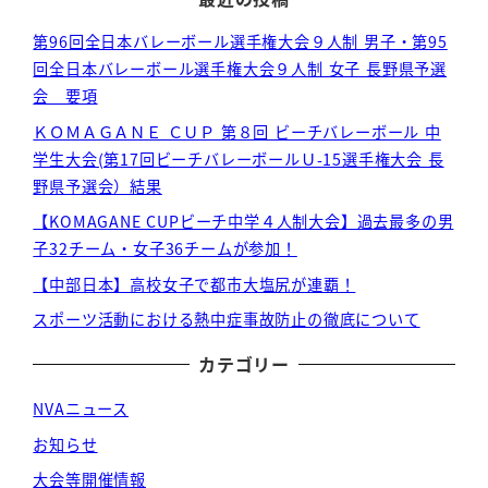
第96回全日本バレーボール選手権大会９人制 男子・第95
回全日本バレーボール選手権大会９人制 女子 長野県予選
会 要項
ＫＯＭＡＧＡＮＥ ＣＵＰ 第８回 ビーチバレーボール 中
学生大会(第17回ビーチバレーボールＵ-15選手権大会 長
野県予選会）結果
【KOMAGANE CUPビーチ中学４人制大会】過去最多の男
子32チーム・女子36チームが参加！
【中部日本】高校女子で都市大塩尻が連覇！
スポーツ活動における熱中症事故防止の徹底について
カテゴリー
NVAニュース
お知らせ
大会等開催情報