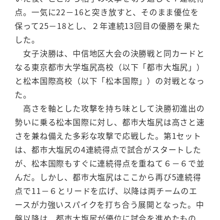
点。一気に22－16と突き放すと、そのまま優位を
保って25－18とし、２年連続13回目の優勝を果た
した。
女子決勝は、中信地区大会の決勝戦と同カードと
なる東京都市大学塩尻高校（以下「都市大塩尻」）
と松本国際高校（以下「松本国際」）の対戦となっ
た。
高さを軸とした攻撃を持ち味として決勝初進出の
勢いに乗る松本国際に対し、都市大塩尻は高さと速
さを兼ね備えた多彩な攻撃で応戦した。第1セット
は、都市大塩尻の4連続得点で試合がスタートした
が、松本国際もすぐに連続得点を重ねて６－６で並
んだ。しかし、都市大塩尻はここから再び5連続得
点で11－６とリードを広げ、以降は両チームのエ
ースが力強いスパイクを打ち合う展開となった。中
盤以降は、都市大塩尻が優位に試合を進めたもの