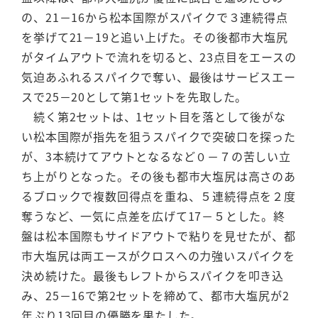
の、21－16から松本国際がスパイクで３連続得点
を挙げて21－19と追い上げた。その後都市大塩尻
がタイムアウトで流れを切ると、23点目をエースの
気迫あふれるスパイクで奪い、最後はサービスエー
スで25－20として第1セットを先取した。
続く第2セットは、1セット目を落として後がな
い松本国際が指先を狙うスパイクで突破口を探った
が、3本続けてアウトとなるなど０－７の苦しい立
ち上がりとなった。その後も都市大塩尻は高さのあ
るブロックで複数回得点を重ね、５連続得点を２度
奪うなど、一気に点差を広げて17－５とした。終
盤は松本国際もサイドアウトで粘りを見せたが、都
市大塩尻は両エースがクロスへの力強いスパイクを
決め続けた。最後もレフトからスパイクを叩き込
み、25－16で第2セットを締めて、都市大塩尻が2
年ぶり13回目の優勝を果たした。