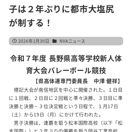
子は２年ぶりに都市大塩尻
が制する！
カテゴリー
2026年1月30日
NVAニュース
投稿日
令和７年度 長野県高等学校新人体
育大会バレーボール競技
【県高体連専門委員長 中澤 健祥】
標記大会が南信地区を中心に開催された。１日目
に１回戦、２日目に２回戦と準々決勝、３日目に準
決勝と決勝・３位決定戦という日程で、１月17日
（土）から19日（月）にかけて行われた。
男子決勝は、連覇を狙う松本国際高校（以下「松
本国際」）と２年ぶりの優勝を狙う岡谷工業高校