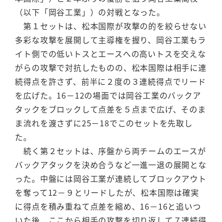
（以下「岡谷工業」）の対戦となった。
第１セットは、松本国際が攻撃の的を絞らせない
多彩な攻撃を展開して主導権を握り、岡谷工業もラ
イト側での低いトスとエースへの高いトスを交えな
がらの攻撃で対抗したものの、松本国際は相手に連
続得点を許さず、前半に２度の３連続得点でリード
を広げた。16－12の場面では岡谷工業のバックア
タックをブロックして点差を５点まで広げ、そのま
ま流れを渡さずに25－18でこのセットを先取し
た。
続く第２セットは、序盤から両チームのエースが
バックアタックを決め合うなど一進一退の展開とな
った。中盤には岡谷工業が連続してブロックアウト
を奪って12－９とリードしたが、松本国際は確実
に得点を積み重ねて点差を縮め、16－16と追いつ
いた後、ここから相手の攻撃を切り返して７連続得