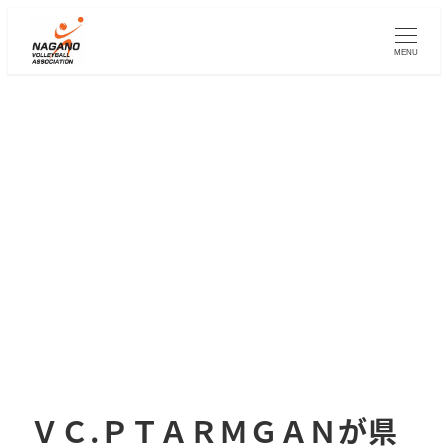
メ
イ
MENU
ン
コ
ン
テ
ン
ツ
へ
移
動
ＶＣ.ＰＴＡＲＭＧＡＮが県