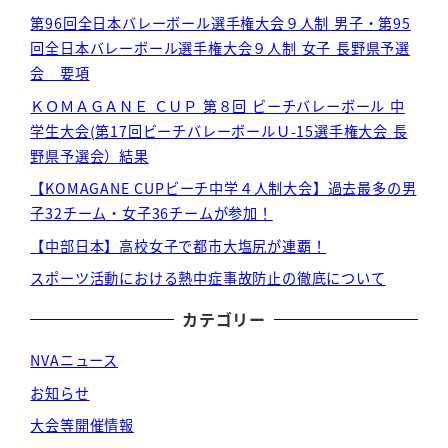
第96回全日本バレーボール選手権大会９人制 男子・第95
回全日本バレーボール選手権大会９人制 女子 長野県予選
会 要項
ＫＯＭＡＧＡＮＥ ＣＵＰ 第８回 ビーチバレーボール 中
学生大会(第17回ビーチバレーボールＵ-15選手権大会 長
野県予選会）結果
【KOMAGANE CUPビーチ中学４人制大会】過去最多の男
子32チーム・女子36チームが参加！
【中部日本】高校女子で都市大塩尻が連覇！
スポーツ活動における熱中症事故防止の徹底について
カテゴリー
NVAニュース
お知らせ
大会等開催情報