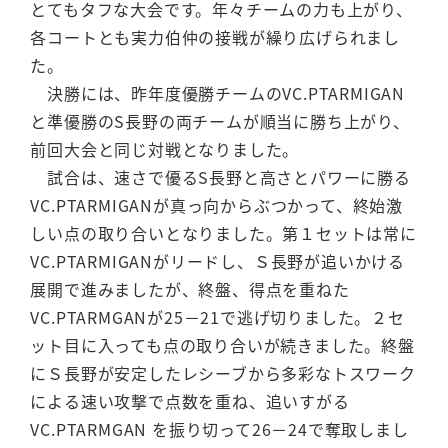
とてもタフな大会です。年々チームの力も上がり、
各コートとも実力伯仲の接戦が繰り広げられまし
た。
決勝には、昨年度優勝チームのVC.PTARMIGAN
と準優勝のS長野の両チームが順当に勝ち上がり、
前回大会と同じ対戦となりました。
試合は、速さで優るS長野と高さとパワーに勝る
VC.PTARMIGANが真っ向からぶつかって、終始激
しい点の取り合いとなりました。第１セットは常に
VC.PTARMIGANがリードし、Ｓ長野が追いかける
展開で進みましたが、終盤、得点を重ねた
VC.PTARMGANが25－21で逃げ切りました。２セ
ット目に入っても点の取り合いが続きました。終盤
にＳ長野が安定したレシーブから多彩なトスワーク
による速い攻撃で点数を重ね、追いすがる
VC.PTARMGAN を振り切って26－24で奪取しまし