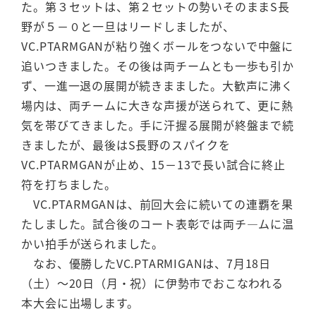
た。第３セットは、第２セットの勢いそのままS長
野が５－０と一旦はリードしましたが、
VC.PTARMGANが粘り強くボールをつないで中盤に
追いつきました。その後は両チームとも一歩も引か
ず、一進一退の展開が続きまました。大歓声に沸く
場内は、両チームに大きな声援が送られて、更に熱
気を帯びてきました。手に汗握る展開が終盤まで続
きましたが、最後はS長野のスパイクを
VC.PTARMGANが止め、15－13で長い試合に終止
符を打ちました。
VC.PTARMGANは、前回大会に続いての連覇を果
たしました。試合後のコート表彰では両チ―ムに温
かい拍手が送られました。
なお、優勝したVC.PTARMIGANは、7月18日
（土）～20日（月・祝）に伊勢市でおこなわれる
本大会に出場します。