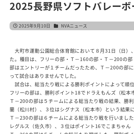
2025長野県ソフトバレー
カテゴリー
2025年9月10日
NVAニュース
投稿日
大町市運動公園総合体育館において８月31日（日）
た。種目は、フリーの部・Ｔ－160の部・Ｔ－200の
部はエントリーが１チームだったため、Ｔ－200の部に
って試合はありませんでした。
試合は、総当たり戦による勝利ポイントによって順
フリーの部は、勝利ポイント18でドラえもんズ（松本
Ｔ－200の部は５チームによる総当たり戦の結果、勝利
蘭（松川村）、３位はシグナス（松本市）という結果
Ｔ－230の部は６チームによる総当たり戦を行いました
レグルス（佐久市）、３位はポイント16でこまちゃ