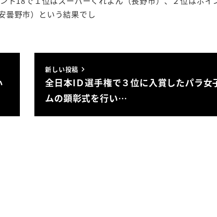
ント18で１位はスーパーくれよん（長野市）、２位はポイン
安曇野市）という結果でし
。
新しい投稿
小
全日本IＤ選手権で３位に入賞したパラ女
ムの顕彰式を行い…