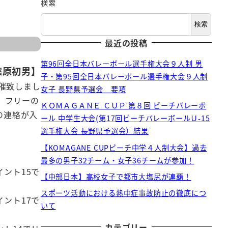
検索
検索
最近の投稿
第96回全日本バレーボール選手権大会９人制 男
篠原初男】
子・第95回全日本バレーボール選手権大会９人制
催致しまし
女子 長野県予選会 要項
、フリーの
ＫＯＭＡＧＡＮＥ ＣＵＰ 第８回 ビーチバレーボ
の連絡が入
ール 中学生大会(第17回ビーチバレーボールＵ-15
選手権大会 長野県予選会）結果
【KOMAGANE CUPビーチ中学４人制大会】過去
最多の男子32チーム・女子36チームが参加！
ント15で
【中部日本】高校女子で都市大塩尻が連覇！
スポーツ活動における熱中症事故防止の徹底につ
ント17で
いて
カテゴリー