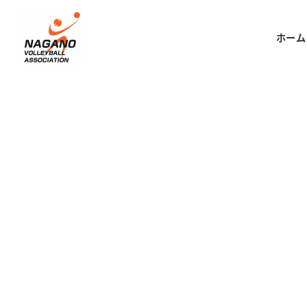
メ
イ
ホーム
ン
コ
ン
テ
ン
ツ
へ
移
動