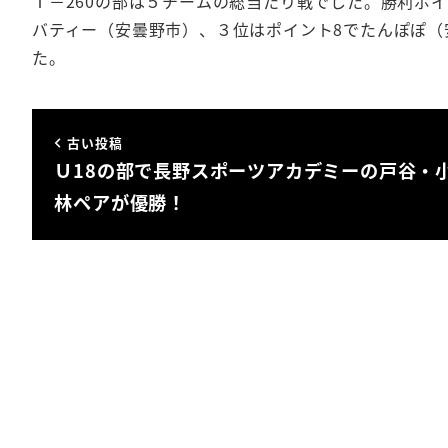
Ｔ－260の部は５チームの総当たり戦でした。勝利ポイ
バティー（安曇野市）、３位はポイント8でたんぽぽ（
た
古い投稿
Ｕ18の部で長野スポーツアカデミーの戸谷・
林ペアが優勝！