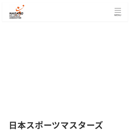
メ
イ
MENU
ン
コ
ン
テ
ン
ツ
へ
移
動
日本スポーツマスターズ