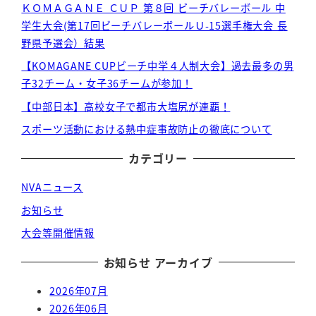
ＫＯＭＡＧＡＮＥ ＣＵＰ 第８回 ビーチバレーボール 中
学生大会(第17回ビーチバレーボールＵ-15選手権大会 長
野県予選会）結果
【KOMAGANE CUPビーチ中学４人制大会】過去最多の男
子32チーム・女子36チームが参加！
【中部日本】高校女子で都市大塩尻が連覇！
スポーツ活動における熱中症事故防止の徹底について
カテゴリー
NVAニュース
お知らせ
大会等開催情報
お知らせ アーカイブ
2026年07月
2026年06月