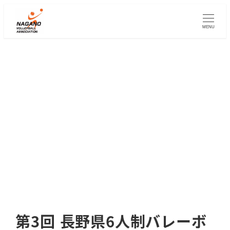
メ
イ
MENU
ン
コ
ン
テ
ン
ツ
へ
移
動
第3回 長野県6人制バレーボ