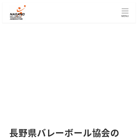
メ
イ
MENU
ン
コ
ン
テ
ン
ツ
へ
移
動
長野県バレーボール協会の