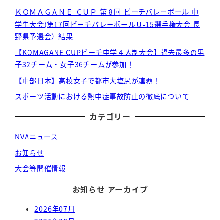
ＫＯＭＡＧＡＮＥ ＣＵＰ 第８回 ビーチバレーボール 中
学生大会(第17回ビーチバレーボールＵ-15選手権大会 長
野県予選会）結果
【KOMAGANE CUPビーチ中学４人制大会】過去最多の男
子32チーム・女子36チームが参加！
【中部日本】高校女子で都市大塩尻が連覇！
スポーツ活動における熱中症事故防止の徹底について
カテゴリー
NVAニュース
お知らせ
大会等開催情報
お知らせ アーカイブ
2026年07月