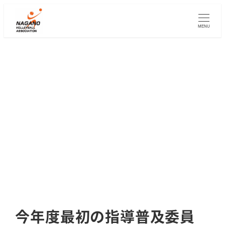
メ
イ
MENU
ン
コ
ン
テ
ン
ツ
へ
移
動
今年度最初の指導普及委員