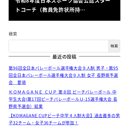
令和8年度日本スポーツ協会公認スター
トコーチ（教員免許状所持…
検索
検索
最近の投稿
第96回全日本バレーボール選手権大会９人制 男子・第95
回全日本バレーボール選手権大会９人制 女子 長野県予選
会 要項
ＫＯＭＡＧＡＮＥ ＣＵＰ 第８回 ビーチバレーボール 中
学生大会(第17回ビーチバレーボールＵ-15選手権大会 長
野県予選会）結果
【KOMAGANE CUPビーチ中学４人制大会】過去最多の男
子32チーム・女子36チームが参加！