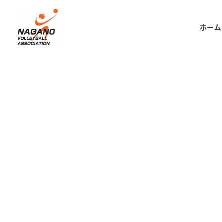
メ
イ
ホーム
ン
コ
ン
テ
ン
ツ
へ
移
動