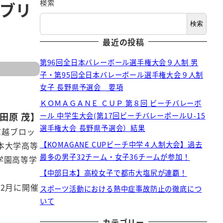
検索
州ブリ
検索
最近の投稿
第96回全日本バレーボール選手権大会９人制 男
子・第95回全日本バレーボール選手権大会９人制
女子 長野県予選会 要項
ＫＯＭＡＧＡＮＥ ＣＵＰ 第８回 ビーチバレーボ
田原 茂】
ール 中学生大会(第17回ビーチバレーボールＵ-15
選手権大会 長野県予選会）結果
信越ブロッ
【KOMAGANE CUPビーチ中学４人制大会】過去
本大学高等
最多の男子32チーム・女子36チームが参加！
学園高等学
【中部日本】高校女子で都市大塩尻が連覇！
2月に開催
スポーツ活動における熱中症事故防止の徹底につ
いて
カテゴリー