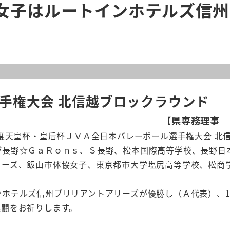
 女子はルートインホテルズ信
手権大会 北信越ブロックラウンド
【県専務理事 
度天皇杯・皇后杯ＪＶＡ全日本バレーボール選手権大会 北
が長野☆ＧａＲｏｎｓ、Ｓ長野、松本国際高等学校、長野日
リーズ、飯山市体協女子、東京都市大学塩尻高等学校、松商
ホテルズ信州ブリリアントアリーズが優勝し（Ａ代表）、1
健闘をお祈りします。