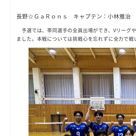
長野☆ＧａＲｏｎｓ キャプテン：小林雅治
予選では、帯同選手の全員出場ができ、Vリーグや
ました。本戦については挑戦心を忘れずに全力で戦