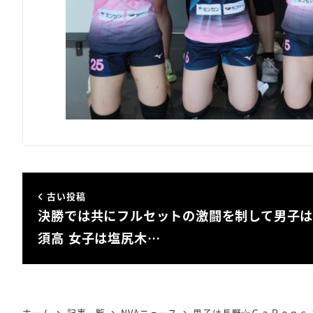
古い投稿
決勝では共にフルセットの激闘を制して男子
須高 女子は塩尻木…
ホーム
記事一覧
NVAニュース
男子は長野☆ＧａＲｏｎｓ