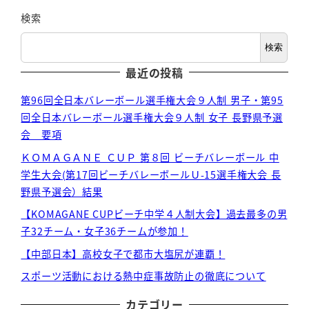
検索
検索
最近の投稿
第96回全日本バレーボール選手権大会９人制 男子・第95
回全日本バレーボール選手権大会９人制 女子 長野県予選
会 要項
ＫＯＭＡＧＡＮＥ ＣＵＰ 第８回 ビーチバレーボール 中
学生大会(第17回ビーチバレーボールＵ-15選手権大会 長
野県予選会）結果
【KOMAGANE CUPビーチ中学４人制大会】過去最多の男
子32チーム・女子36チームが参加！
【中部日本】高校女子で都市大塩尻が連覇！
スポーツ活動における熱中症事故防止の徹底について
カテゴリー