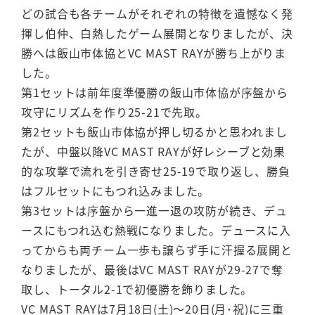
どの試合も各チームがそれぞれの特徴を遺憾なく発
揮し伯仲、白熱したゲーム展開となりましたが、決
勝へは飯山市体協とVC MAST RAYが勝ち上がりま
した。
第1セットは前年度準優勝の飯山市体協が序盤から
攻守にリズムを作り25-21で先取。
第2セットも飯山市体協が押し切るかと思われまし
たが、中盤以降VC MAST RAYが好レシーブと効果
的な攻撃で流れを引き寄せ25-19で取り返し、勝負
はフルセットにもつれ込みました。
第3セットは序盤から一進一退の攻防が続き、デュ
ースにもつれ込む熱戦になりました。デュースに入
ってからも両チーム一歩も譲らず手に汗握る展開と
なりましたが、最後はVC MAST RAYが29-27で奪
取し、トータル2-1で初優勝を飾りました。
VC MAST RAYは7月18日(土)～20日(月･祝)に三重