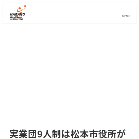
メ
イ
MENU
ン
コ
ン
テ
ン
ツ
へ
移
動
実業団9人制は松本市役所が