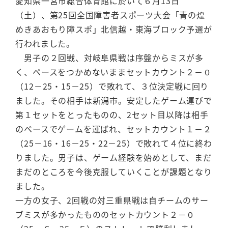
愛知県一宮市総合体育館に於いて６月13日
（土）、第25回全国障害者スポーツ大会「青の煌
めきあおもり障スポ」北信越・東海ブロック予選が
行われました。
男子の２回戦、対岐阜県戦は序盤からミスが多
く、ペースをつかめないままセットカウント２－０
（12－25・15－25）で敗れて、３位決定戦に回り
ました。その相手は新潟市。安定したゲーム運びで
第１セットをとったものの、2セット目以降は相手
のペースでゲームを運ばれ、セットカウント１－２
（25－16・16－25・22－25）で敗れて４位に終わ
りました。男子は、ゲーム経験を始めとして、まだ
まだのところを今後克服していくことが課題となり
ました。
一方の女子、2回戦の対三重県戦は自チームのサー
ブミスが多かったもののセットカウント２－０