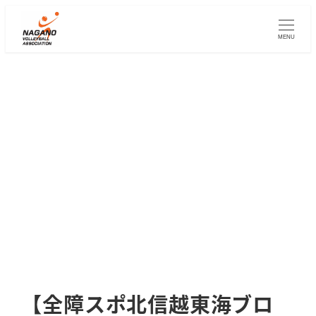
メ
イ
MENU
ン
コ
ン
テ
ン
ツ
へ
移
動
【全障スポ北信越東海ブロ